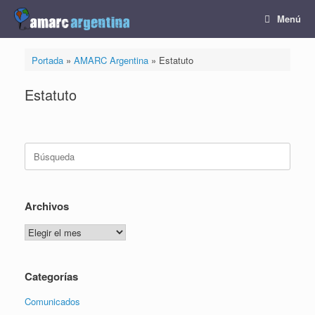
Saltar
Menú
al
contenido
Portada
»
AMARC Argentina
»
Estatuto
Estatuto
Buscar:
Archivos
Archivos
Categorías
Comunicados