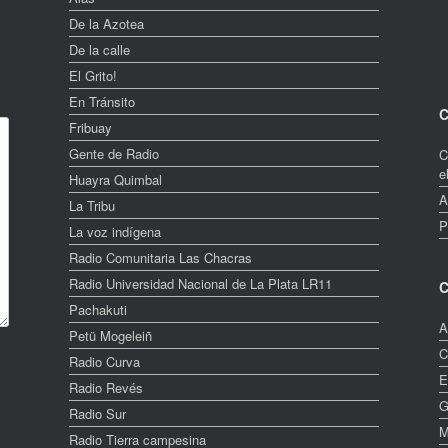
De la Azotea
De la calle
El Grito!
En Tránsito
C
Fribuay
Gente de Radio
C
e
Huayra Quimbal
A
La Tribu
P
La voz indígena
Radio Comunitaria Las Chacras
Radio Universidad Nacional de La Plata LR11
C
Pachakuti
A
Petü Mogeleiñ
C
Radio Curva
E
Radio Revés
G
Radio Sur
M
Radio Tierra campesina