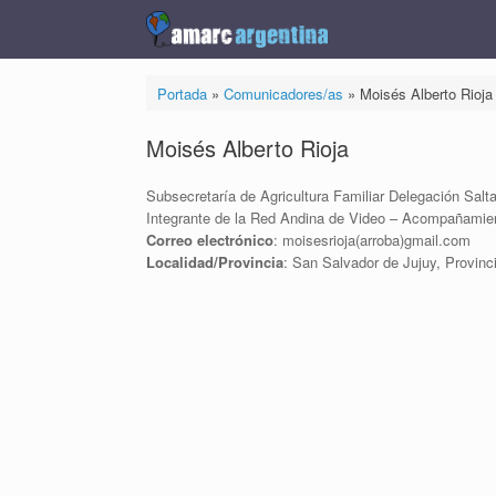
Saltar
al
contenido
Portada
»
Comunicadores/as
»
Moisés Alberto Rioja
Moisés Alberto Rioja
Subsecretaría de Agricultura Familiar Delegación Sal
Integrante de la Red Andina de Video – Acompañamie
Correo electrónico
: moisesrioja(arroba)gmail.com
Localidad/Provincia
: San Salvador de Jujuy, Provinc